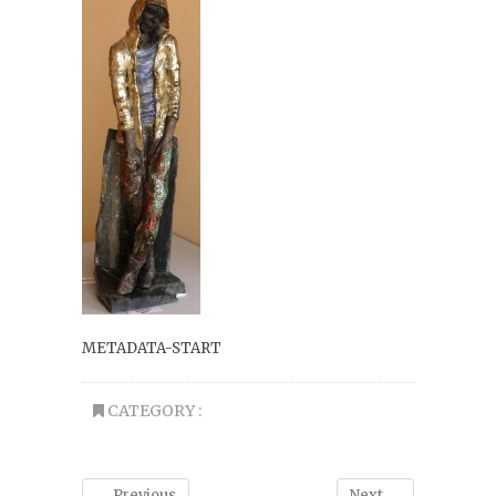
METADATA-START
CATEGORY :
← Previous
Next →