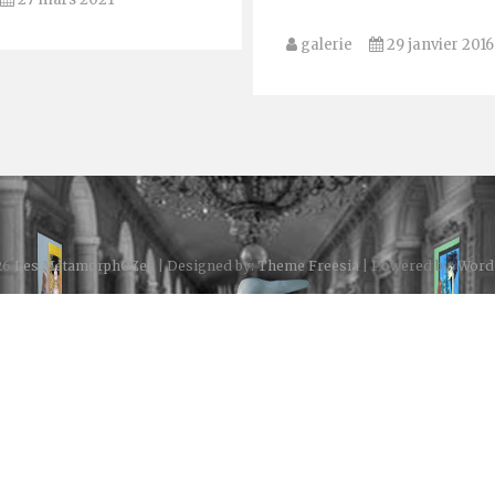
galerie
29 janvier 2016
26
Les MétamorphOZes
| Designed by:
Theme Freesia
| Powered by:
Word