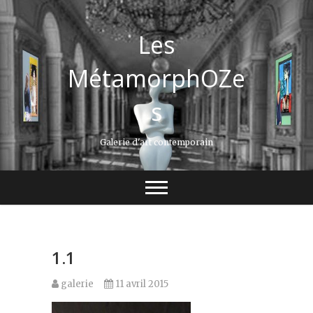
Les
MétamorphOZe
s
Galerie d'art contemporain
1.1
galerie
11 avril 2015