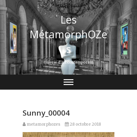
Les
MétamorphOZe
s
Galerie d'art contemporain
Sunny_00004
metamorphozes
28 octobre 2018