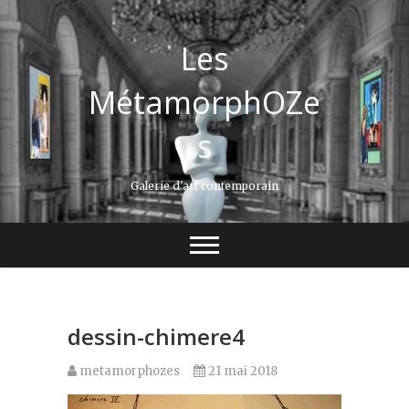
Les
MétamorphOZe
s
Galerie d'art contemporain
dessin-chimere4
metamorphozes
21 mai 2018