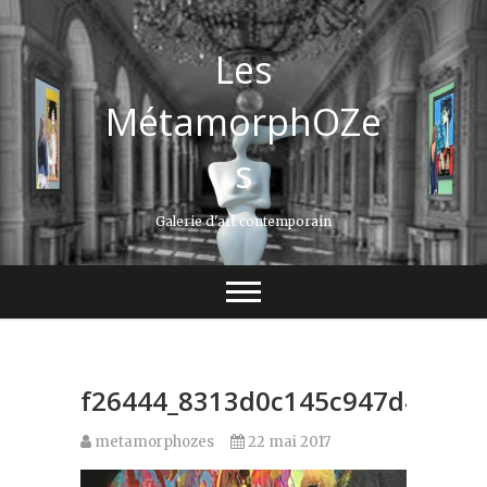
Les
MétamorphOZe
s
Galerie d'art contemporain
f26444_8313d0c145c947d491ec
metamorphozes
22 mai 2017