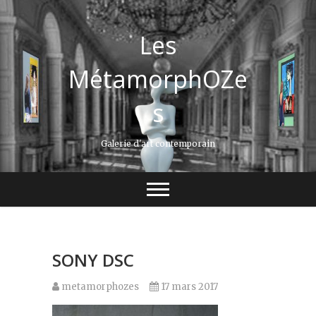
Les
MétamorphOZe
s
Galerie d'art contemporain
SONY DSC
metamorphozes
17 mars 2017