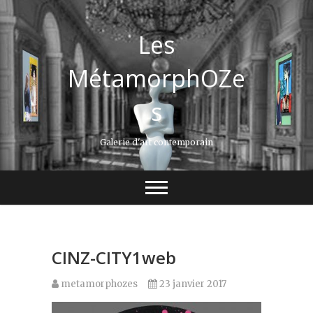
Les
MétamorphOZe
s
Galerie d'art contemporain
CINZ-CITY1web
metamorphozes
23 janvier 2017