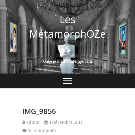
Les
MétamorphOZe
s
Galerie d'art contemporain
IMG_9856
admin
3 décembre 2011
No Comments